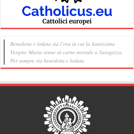
Benedetta e lodata sia l’ora in cui la Santissima
Vergine Maria venne in carne mortale a Saragozza.
Per sempre sia benedetta e lodata.