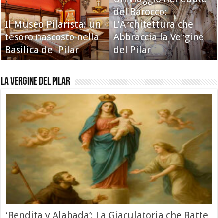
del Barocco:
Il Museo Pilarista: un
L’Architettura che
tesoro nascosto nella
Abbraccia la Vergine
Basilica del Pilar
del Pilar
La Vergine del Pilar
‘Bendita y Alabada’: La Giaculatoria che Batte