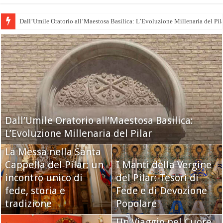
Dall’Umile Oratorio all’Maestosa Basilica: L’Evoluzione Millenaria del Pil
Dall’Umile Oratorio all’Maestosa Basilica:
L’Evoluzione Millenaria del Pilar
La Messa nella Santa
Cappella del Pilar: un
I Manti della Vergine
incontro unico di
del Pilar: Tesori di
fede, storia e
Fede e di Devozione
tradizione
Popolare
Un Viaggio nel Cuore