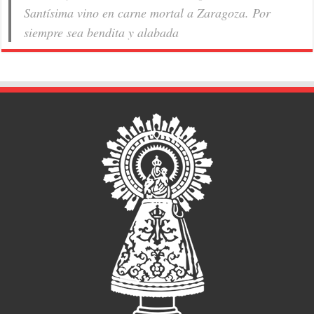
Santísima vino en carne mortal a Zaragoza. Por
siempre sea bendita y alabada