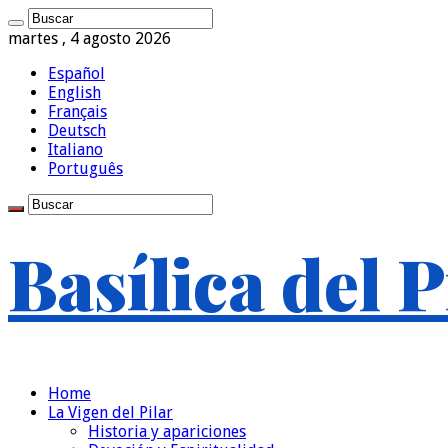
martes , 4 agosto 2026
Español
English
Français
Deutsch
Italiano
Português
Basílica del P
Home
La Vigen del Pilar
Historia y apariciones