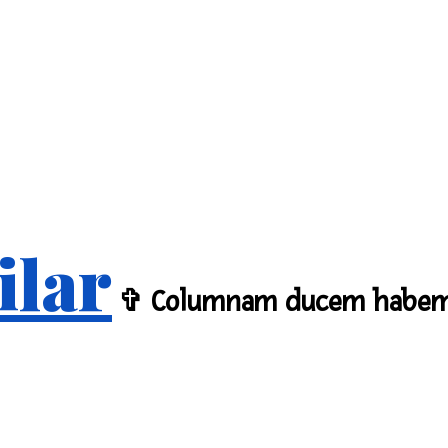
ilar
✞ Columnam ducem habe